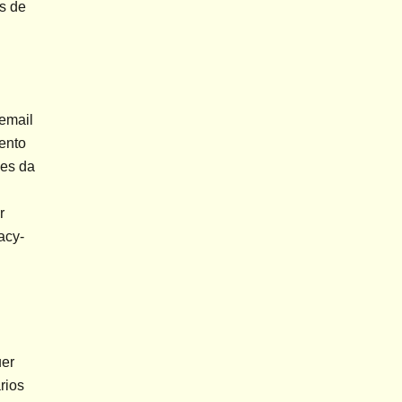
s de 
email 
nto 
es da 
 
acy-
er 
ios 