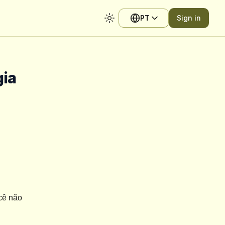
PT
Sign in
Toggle theme
gia
ê não 