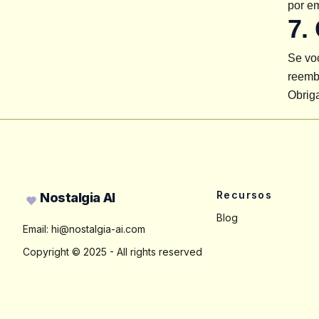
por em
7.
Se voc
reemb
Obriga
Footer
Recursos
Nostalgia AI
Blog
Email:
hi@nostalgia-ai.com
Copyright ©
2025
- All rights reserved