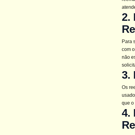
atend
2.
Re
Para s
com o
não es
solici
3.
Os re
usado 
que o
4.
Re