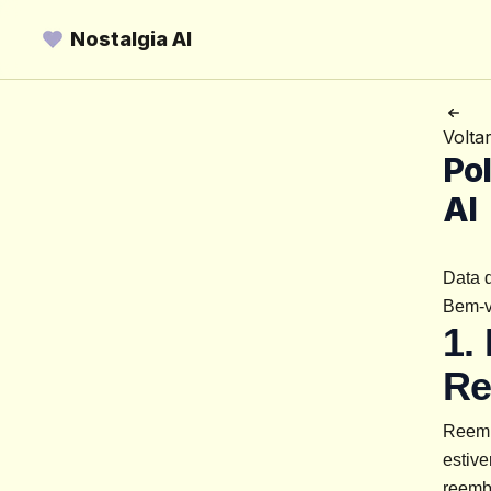
Nostalgia AI
Volta
Pol
AI
Data d
Bem-v
1.
Re
Reemb
estive
reemb