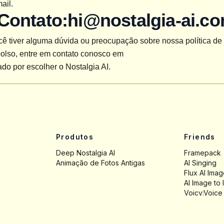
ail.
 Contato:
hi@nostalgia-ai.c
ê tiver alguma dúvida ou preocupação sobre nossa política de 
olso, entre em contato conosco em
do por escolher o Nostalgia AI.
Produtos
Friends
Deep Nostalgia AI
Framepack
Animação de Fotos Antigas
AI Singing
Flux AI Ima
AI Image to
Voicv:Voice