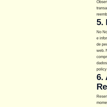
Observ
transa
reemb
5.
No No
e inf
de pe
web. 
compro
dados
policy
6.
Re
Reserv
momen