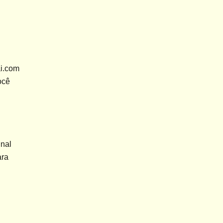
ai.com
cê 
nal 
ra 