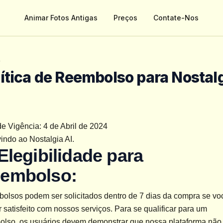
Animar Fotos Antigas
Preços
Contate-Nos
r
ítica de Reembolso para Nostal
e Vigência: 4 de Abril de 2024
indo ao Nostalgia AI.
 Elegibilidade para 
embolso:
olsos podem ser solicitados dentro de 7 dias da compra se voc
r satisfeito com nossos serviços. Para se qualificar para um 
olso, os usuários devem demonstrar que nossa plataforma não 