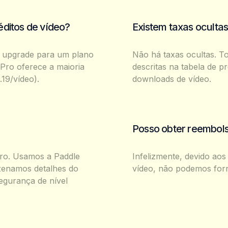
éditos de vídeo?
Existem taxas oculta
r upgrade para um plano
Não há taxas ocultas. To
 Pro oferece a maioria
descritas na tabela de p
.19/vídeo).
downloads de vídeo.
Posso obter reembol
uro. Usamos a Paddle
Infelizmente, devido ao
zenamos detalhes do
vídeo, não podemos for
egurança de nível