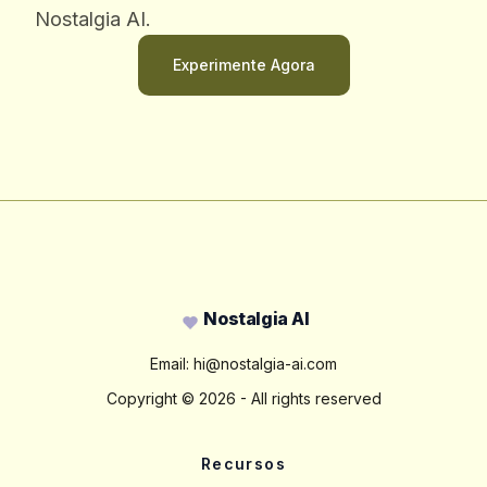
Nostalgia AI.
Experimente Agora
Footer
Nostalgia AI
Email: hi@nostalgia-ai.com
Copyright ©
2026
- All rights reserved
Recursos