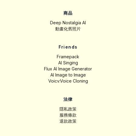
商品
Deep Nostalgia AI
動畫化舊照片
Friends
Framepack
AI Singing
Flux AI Image Generator
AI Image to Image
Voicv:Voice Cloning
法律
隱私政策
服務條款
退款政策