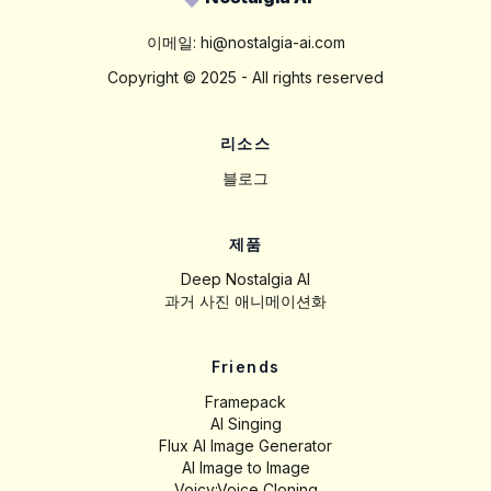
이메일:
hi@nostalgia-ai.com
Copyright ©
2025
- All rights reserved
리소스
블로그
제품
Deep Nostalgia AI
과거 사진 애니메이션화
Friends
Framepack
AI Singing
Flux AI Image Generator
AI Image to Image
Voicv:Voice Cloning