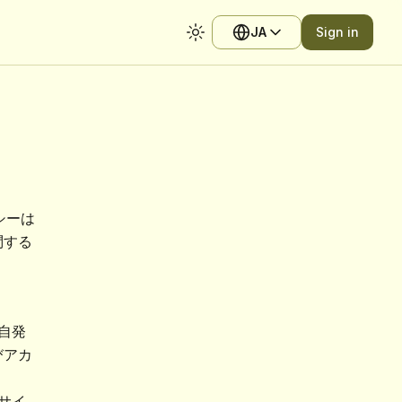
JA
Sign in
Toggle theme
イバシーは
問する
が自発
びアカ
当サイ