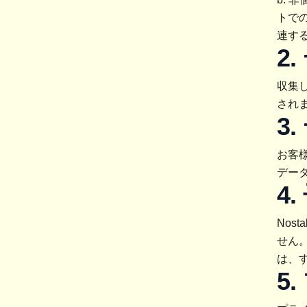
トで
連す
2
収集
され
3
お客
デー
4
Nos
せん
は、
5