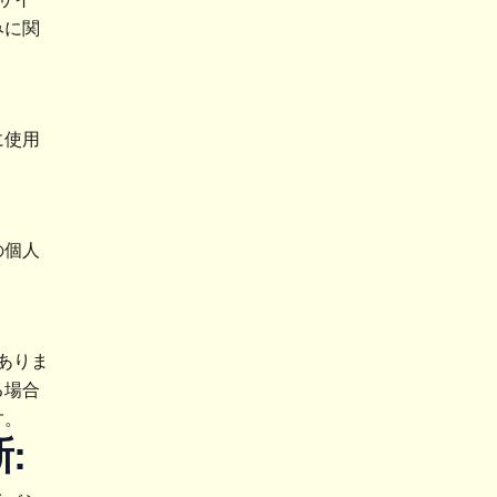
みに関
に使用
の個人
はありま
る場合
す。
: