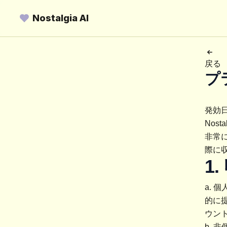
Nostalgia AI
戻る
プ
発効日
Nost
非常
際に
1
a. 
的に
ウン
b. 