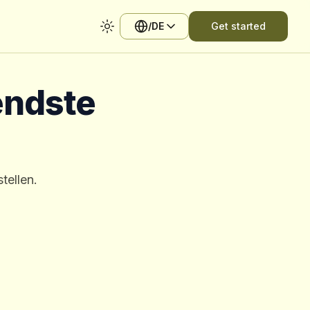
/DE
Get started
Toggle theme
endste
tellen.