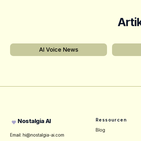
Arti
AI Voice News
Footer
Ressourcen
Nostalgia AI
Blog
Email:
hi@nostalgia-ai.com